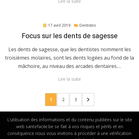
Lire la suite
Posted
17 avril 2019
Dentistes
on
Focus sur les dents de sagesse
Les dents de sagesse, que les dentistes nomment les
troisièmes molaires, sont les dents logées au fond de la
mâchoire, au niveau des arcades dentaires.…
Lire la suite
Navigation
PAGE
PAGE
PAGE
NEXT
1
2
3
des
PAGE
articles
L’utilisation des informations et du contenu publiées sur le site
web santefacile.be se fait à vos risques et périls et en
conséquence nous vous invitons à procéder à une vérification