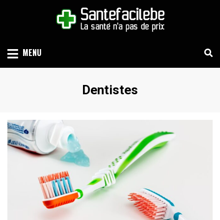
Skip
to
content
LA SANTÉ N'A PAS DE PRIX
SANTEFACILE.BE
MENU
Catégorie
:
Dentistes