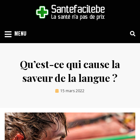
Skip
to
content
LA SANTÉ N'A PAS DE PRIX
SANTEFACILE.BE
MENU
Qu’est-ce qui cause la
saveur de la langue ?
Posted
by
15 mars 2022
Emilie
on