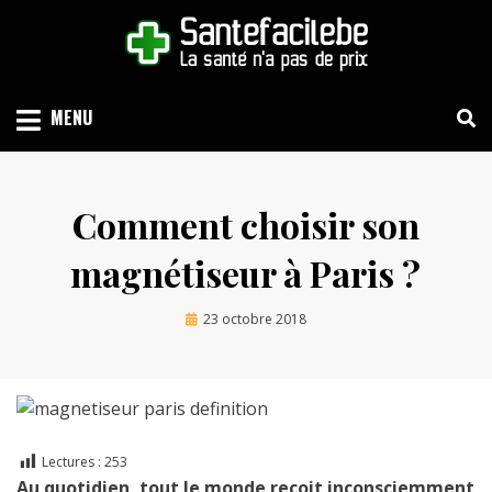
Skip
to
content
LA SANTÉ N'A PAS DE PRIX
SANTEFACILE.BE
MENU
Comment choisir son
magnétiseur à Paris ?
Posted
by
23 octobre 2018
Guersan
on
Lectures :
253
Au quotidien, tout le monde reçoit inconsciemment