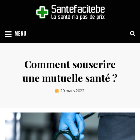
Skip
to
content
LA SANTÉ N'A PAS DE PRIX
SANTEFACILE.BE
MENU
Comment souscrire
une mutuelle santé ?
Posted
by
20 mars 2022
Emilie
on