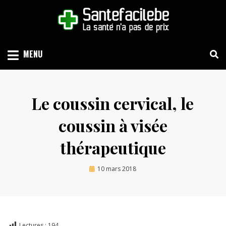
Skip
to
content
LA SANTÉ N'A PAS DE PRIX
SANTEFACILE.BE
MENU
Le coussin cervical, le
coussin à visée
thérapeutique
Posted
by
10 mars 2018
Eric
on
Lectures :
194