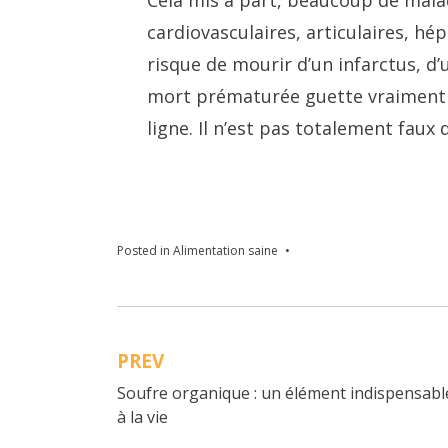
cardiovasculaires, articulaires, hé
risque de mourir d’un infarctus, d’
mort prématurée guette vraiment ce
ligne. Il n’est pas totalement faux
Posted in
Alimentation saine
PREV
Navigation
Soufre organique : un élément indispensabl
de
à la vie
l’article