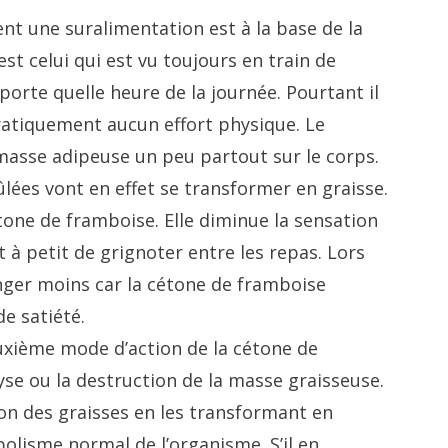
ent une suralimentation est à la base de la
est celui qui est vu toujours en train de
orte quelle heure de la journée. Pourtant il
pratiquement aucun effort physique. Le
 masse adipeuse un peu partout sur le corps.
ûlées vont en effet se transformer en graisse.
cétone de framboise. Elle diminue la sensation
t à petit de grignoter entre les repas. Lors
nger moins car la cétone de framboise
de satiété.
deuxième mode d’action de la cétone de
lyse ou la destruction de la masse graisseuse.
ion des graisses en les transformant en
olisme normal de l’organisme. S’il en