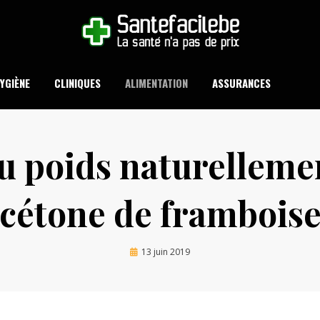
 SANTÉ N'A PAS DE PRIX
SANTEFACILE.BE
YGIÈNE
CLINIQUES
ALIMENTATION
ASSURANCES
u poids naturellemen
cétone de frambois
Posted
by
13 juin 2019
Antonio Antonio
on