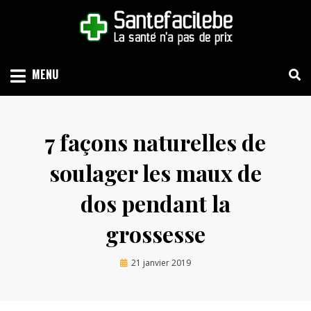
Skip
to
content
LA SANTÉ N'A PAS DE PRIX
SANTEFACILE.BE
MENU
7 façons naturelles de
soulager les maux de
dos pendant la
grossesse
Posted
by
21 janvier 2019
Alex
on