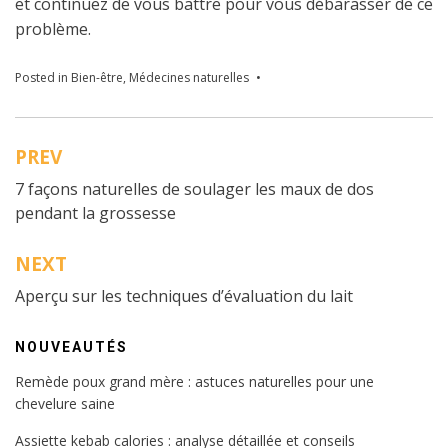
et continuez de vous battre pour vous débarasser de ce
problème.
Posted in
Bien-être
,
Médecines naturelles
PREV
Navigation
7 façons naturelles de soulager les maux de dos
de
pendant la grossesse
l’article
NEXT
Aperçu sur les techniques d’évaluation du lait
NOUVEAUTÉS
Remède poux grand mère : astuces naturelles pour une
chevelure saine
Assiette kebab calories : analyse détaillée et conseils