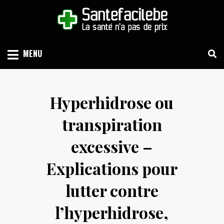
Skip
to
content
LA SANTÉ N'A PAS DE PRIX
SANTEFACILE.BE
MENU
Hyperhidrose ou
transpiration
excessive –
Explications pour
lutter contre
l’hyperhidrose,