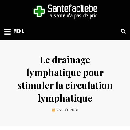
Skip
to
content
LA SANTÉ N'A PAS DE PRIX
SANTEFACILE.BE
MENU
Le drainage
lymphatique pour
stimuler la circulation
lymphatique
Posted
by
28 août 2018
Guersan
on